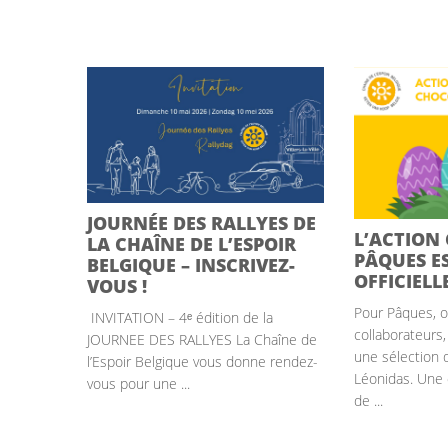
JOURNÉE DES RALLYES DE
L’ACTION
LA CHAÎNE DE L’ESPOIR
PÂQUES E
BELGIQUE – INSCRIVEZ-
OFFICIELL
VOUS !
Pour Pâques, of
INVITATION – 4ᵉ édition de la
collaborateurs,
JOURNEE DES RALLYES La Chaîne de
une sélection 
l’Espoir Belgique vous donne rendez-
Léonidas. Une
vous pour une ...
de ...