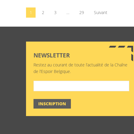
1
2
3
…
29
Suivant
NEWSLETTER
Restez au courant de toute l’actualité de la Chaîne
de l’Espoir Belgique.
INSCRIPTION