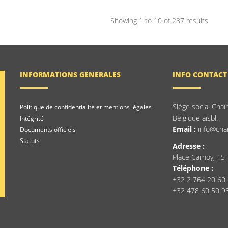
Showing 1 to 10 of 287 results
INFORMATIONS GENERALES
INFO CONTACT
Siège social Chaî
Politique de confidentialité et mentions légales
Belgique aisbl.
Intégrité
Email :
info@chai
Documents officiels
Statuts
Adresse :
Place Carnoy, 15 
Téléphone :
+32 2 764 20 60
+32 478 60 50 9