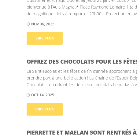
Dussollier et Arnaud Ducret 📅 Jeudi 22 janvier 2026📍 L
bienvenue à l’Aula Magna📍 Place Raymond Lemaire 1 (à
de magnifiques lots à remporter 20h00 – Projection en ava
NOV 06, 2025
LIRE PLUS
OFFREZ DES CHOCOLATS POUR LES FÊTES
La Saint-Nicolas et les fêtes de fin d’année approchent à 
prendre part à une belle action ! La Chaîne de l’Espoir Bel
Chocolats : en offrant les délicieux chocolats Leonidas à v
OCT 14, 2025
LIRE PLUS
PIERRETTE ET MAELAN SONT RENTRÉS À