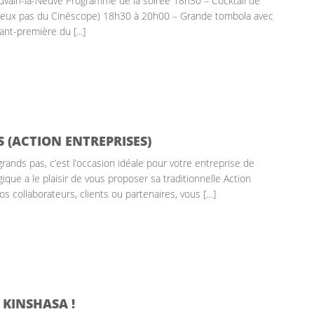
ouvain-la-Neuve Programme de la soirée 18h30 – Cocktail de
 deux pas du Cinéscope) 18h30 à 20h00 – Grande tombola avec
nt-première du [...]
 (ACTION ENTREPRISES)
grands pas, c’est l’occasion idéale pour votre entreprise de
gique a le plaisir de vous proposer sa traditionnelle Action
os collaborateurs, clients ou partenaires, vous […]
 KINSHASA !