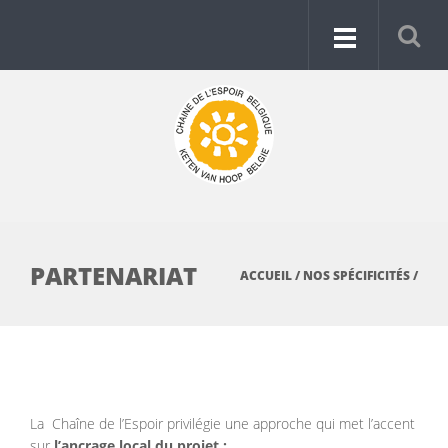
PARTENARIAT
ACCUEIL
/
NOS SPÉCIFICITÉS
/
La Chaîne de l’Espoir privilégie une approche qui met l’accent
sur
l’ancrage local du projet :