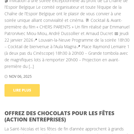
🎬 Invitation à une soirée exceptionnelle au profit de La Chaîne de
l’Espoir Belgique Le comité organisateur et toute l’équipe de la
Chaîne de l’Espoir Belgique ont le plaisir de vous convier à une
soirée unique alliant convivialité et cinéma. 🥂 Cocktail & Avant-
première du film « CHERS PARENTS » Un film réalisé par Emmanuel
PatronAvec Miou-Miou, André Dussollier et Arnaud Ducret 📅 Jeudi
22 janvier 2026📍 Louvain-la-Neuve Programme de la soirée 18h30
– Cocktail de bienvenue à l’Aula Magna📍 Place Raymond Lemaire 1
(à deux pas du Cinéscope) 18h30 à 20h00 – Grande tombola avec
de magnifiques lots à remporter 20h00 – Projection en avant-
première du [...]
NOV 06, 2025
LIRE PLUS
OFFREZ DES CHOCOLATS POUR LES FÊTES
(ACTION ENTREPRISES)
La Saint-Nicolas et les fêtes de fin d’année approchent à grands