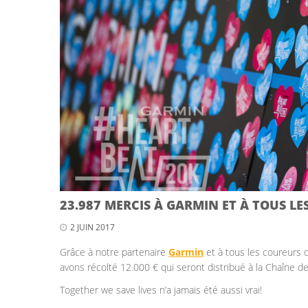
23.987 MERCIS À GARMIN ET À TOUS LE
2 JUIN 2017
Grâce à notre partenaire
Garmin
et à tous les coureurs qu
avons récolté 12.000 € qui seront distribué à la Chaîne de 
Together we save lives n’a jamais été aussi vrai!