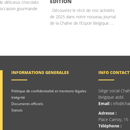
ÉDITION
de délicieux chocolats
 occasion gourmande
Découvrez le récit de nos activités
de 2025 dans notre nouveau Journal
de la Chaîne de l’Espoir Belgique. ...
INFORMATIONS GENERALES
INFO CONTACT
Siège social Chaî
Politique de confidentialité et mentions légales
Belgique aisbl.
Intégrité
Email :
info@chai
Documents officiels
Statuts
Adresse :
Place Carnoy, 15 
Téléphone :