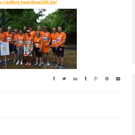
p://gallery.heartbeat20k.be/