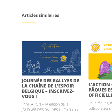
Articles similaires
JOURNÉE DES RALLYES DE
L’ACTION
LA CHAÎNE DE L’ESPOIR
PÂQUES E
BELGIQUE – INSCRIVEZ-
OFFICIELL
VOUS !
Pour Pâques, of
INVITATION – 4ᵉ édition de la
collaborateurs,
JOURNEE DES RALLYES La Chaîne de