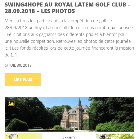
SWING4HOPE AU ROYAL LATEM GOLF CLUB –
28.09.2018 – LES PHOTOS
Merci à tous les participants à la compétition de golf ce
28/09/2018 au Royal Latem Golf Club et à nos nombreux sponsors
! Félicitations aux gagnants des différents prix et à bientôt pour
une nouvelle compétition. Retrouvez les photos de cette journée
ici ! Les fonds récoltés lors de cette journée financeront la mission
de […]
JUIL 30, 2018
LIRE PLUS