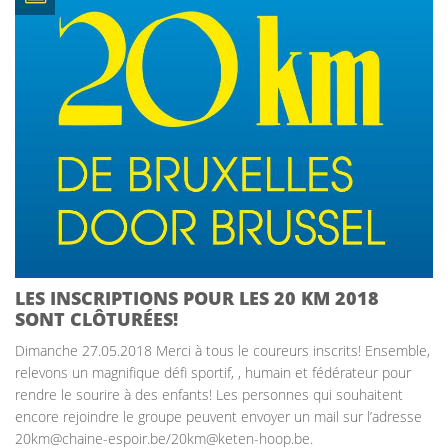
LES INSCRIPTIONS POUR LES 20 KM 2018
SONT CLÔTURÉES!
Dimanche 27.05.2018 Merci à tous le coureurs inscrits! Ensemble,
relevons un magnifique défi sportif, , humain et fédérateur pour
rendre le sourire à des enfants! Les personnes qui souhaitent
encore rejoindre le groupe peuvent envoyer un mail sur l’adresse
20km@chaine-espoir.be/20km@keten-hoop.be.