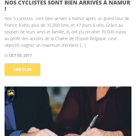
NOS CYCLISTES SONT BIEN ARRIVÉS À NAMUR
!
Nos 5 cyclistes sont bien arrivés à Namur après un grand tour de
France à vélo, plus de 35.000 kms, et 47 jours à vélo. Grâce au
soutien de leurs amis et famille, ils ont pu récolter 70.000 euros
au profit des actions de la Chaîne de l’Espoir Belgique. Leur
objectif, soigner un maximum d’enfants […]
OCT 05, 2017
LIRE PLUS