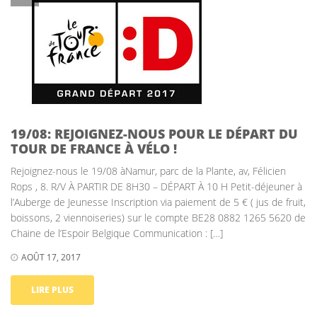
19/08: REJOIGNEZ-NOUS POUR LE DÉPART DU
TOUR DE FRANCE À VÉLO !
Rejoignez-nous le 19/08 àNamur, parc de la Plante, av, Félicien
Rops , 8. R/V À PARTIR DE 8H30 – DÉPART À 10 H Petit-déjeuner à
l’Auberge de Jeunesse Inscription via paiement de 5 € ( jus de fruit,
boissons, 2 viennoiseries) sur le compte BE28 0882 1265 5620 de
Chaine de l’Espoir Belgique Communication : […]
AOÛT 17, 2017
LIRE PLUS