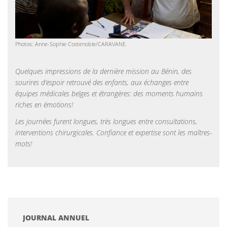
Photos: Anne-Sophie Costenoble/CARAVANE.
Quelques impressions de la dernière mission au Bénin, des
sourires d’espoir retrouvé des enfants, aux échanges entre
équipes médicales belges et étrangères: des moments humains
riches en émotions!
Les journées furent longues, très longues entre consultations,
interventions chirurgicales. Confiance et expertise sont les maîtres-
mots!
JOURNAL ANNUEL